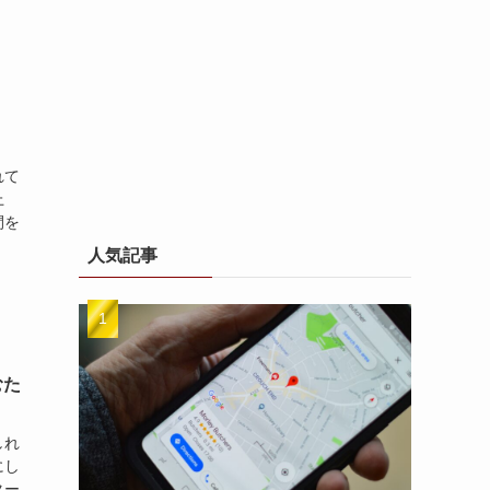
れて
上
間を
人気記事
むた
しれ
にし
ター