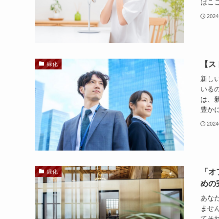
はここ
202
【ス
緑化
新し
いる
は、
豊かに
202
「オ
緑化
めの
あな
ませ
てそ