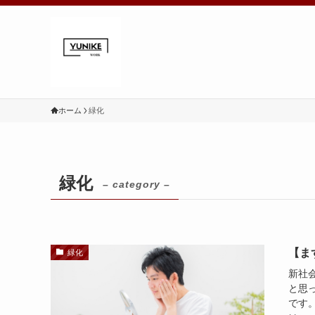
ホーム
緑化
緑化
– category –
【ま
緑化
新社
と思
です