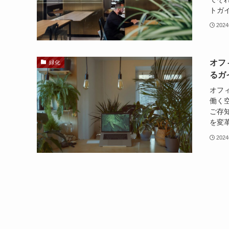
トガイ
202
オフ
緑化
るガ
オフ
働く
ご存
を変革
202