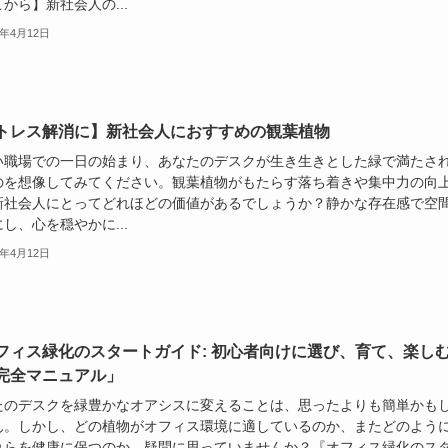
から】新社会人の...
4年4月12日
トレス解消に】新社会人におすすめの観葉植物
い職場での一日の始まり、あなたのデスクが生き生きとした緑で満たさ
のを想像してみてください。観葉植物がもたらす落ち着きや集中力の向
新社会人にとってどれほどの価値があるでしょうか？静かな存在感で空
し、心を穏やかに...
4年4月12日
フィス緑化のスタートガイド: 初心者向けに選び、育て、楽し
完全マニュアル」
たのデスクを緑豊かなオアシスに変えることは、思ったよりも簡単かも
ん。しかし、どの植物がオフィス環境に適しているのか、またどのよう
れらを健康に保つのか、疑問に思っていませんか？『オフィス緑化のス